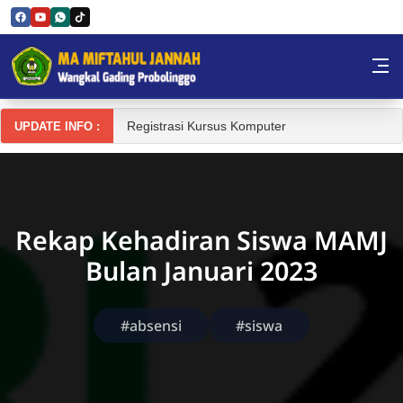
Skip to Content
MAMJ Wangkal
Registrasi Kursus Komputer
UPDATE INFO :
Rekap Kehadiran Siswa MAMJ
Bulan Januari 2023
#absensi
#siswa