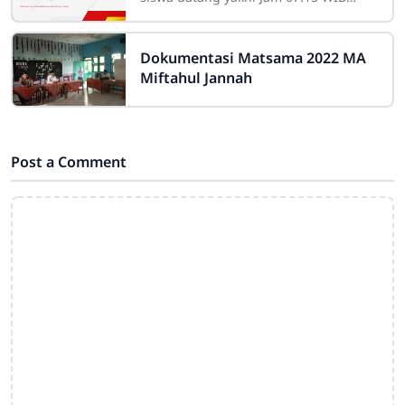
dengan dimulai kegiatan kerohanian
dan pulang pada jam 12.15 WIB (Akhir
Pelajaran),
Dokumentasi Matsama 2022 MA
Miftahul Jannah
Post a Comment