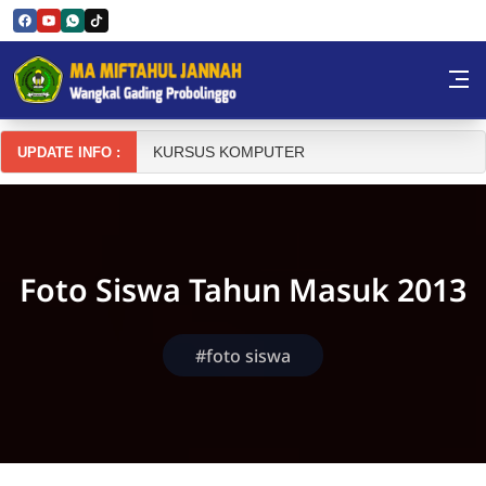
Skip to Content
MAMJ Wangkal
Absensi Siswa Semester TP 2025-2026
UPDATE INFO :
Foto Siswa Tahun Masuk 2013
#foto siswa